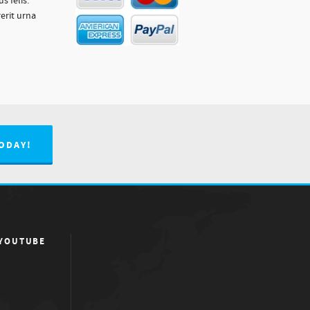
 felis.
erit urna
ODAY!
 YOUTUBE