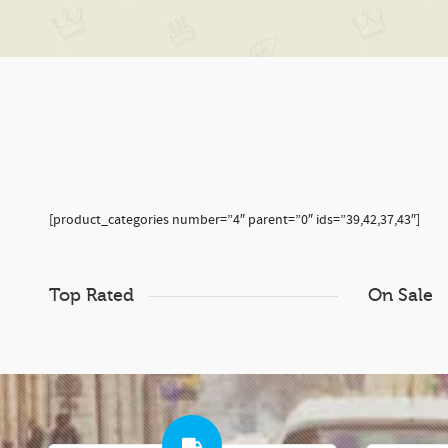
[product_categories number=”4″ parent=”0″ ids=”39,42,37,43″]
Top Rated
On Sale