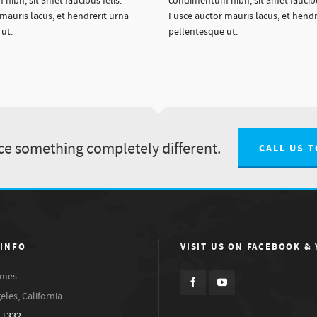
ibh, sit amet faucibus felis.
condimentum nibh, sit amet faucibus
mauris lacus, et hendrerit urna
Fusce auctor mauris lacus, et hendr
ut.
pellentesque ut.
ce something completely different.
CALL US T
 INFO
VISIT US ON FACEBOOK &
imes
eles, California
.1332