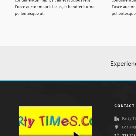
condimentum nibh, sit amet faucibus felis.
condimentum n
Fusce auctor mauris lacus, et hendrerit urna
Fusce auctor 
pellentesque ut.
pellentesque 
Experien
CONTACT
Party T
Los Ang
323.228